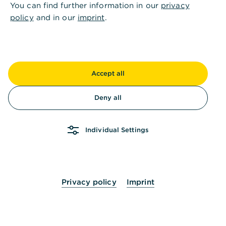
You can find further information in our
privacy
Unsere Leistungen im Zahlungsverkehr
policy
and in our
imprint
.
,
Zahlungsströme einfach und
effizient steuern
Das passende Instrument für jede Anforderung
Accept all
Deny all
Individual Settings
Privacy policy
Imprint
SEPA-Überweisungen und -Lastschriften
Schnelle Gutschriften bei Überweisungen und