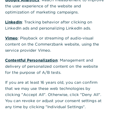
,
Fließende Zahlungsströme
the user experience of the website and
ohne Stau und Störungen
optimization of marketing campaigns.
LinkedIn
: Tracking behavior after clicking on
Ob Überweisungen – auch als Eil- oder
LinkedIn ads and personalizing LinkedIn ads.
Echtzeitüberweisung – oder Lastschriften:
Wir wickeln Ihren Euro-Zahlungsverkehr
Vimeo
: Playback or streaming of audio-visual
schnell und sicher ab.
content on the Commerzbank website, using the
service provider Vimeo.
SEPA-Überweisungen in unbegrenzter Höhe
Contentful Personalization
: Management and
delivery of personalized content on the website
Grenzüberschreitender Einzug von
for the purpose of A/B tests.
Forderungen mit SEPA-Lastschriften
If you are at least 16 years old, you can confirm
that we may use these web technologies by
Kontaktieren Sie uns
clicking "Accept All". Otherwise, click "Deny All".
You can revoke or adjust your consent settings at
any time by clicking "Individual Settings".