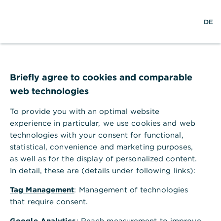
w
EN
S
L
M
DE
e
u
o
e
l
c
g
n
t
h
i
ü
w
e
n
ö
e
f
i
f
Briefly agree to cookies and comparable
t
n
web technologies
e
n
To provide you with an optimal website
experience in particular, we use cookies and web
technologies with your consent for functional,
statistical, convenience and marketing purposes,
as well as for the display of personalized content.
In detail, these are (details under following links):
Tag Management
: Management of technologies
that require consent.
Zahlungsverkehr
Google Analytics
: Reach measurement to improve