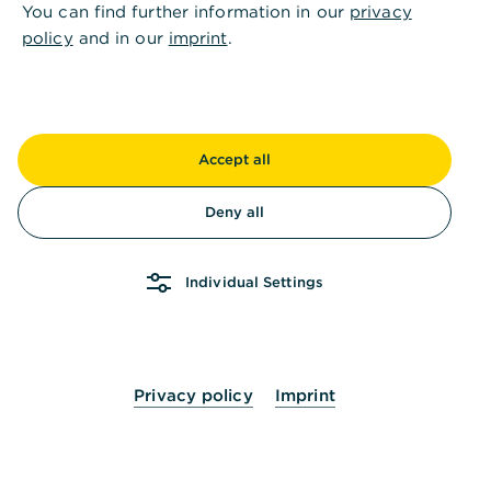
You can find further information in our
privacy
policy
and in our
imprint
.
Rohstoffpreismanagement
Rohstoffpreismanagement und die besten
Möglichkeiten für Unternehmen, ihre
Rohstoffrisiken abzusichern
Accept all
Mehr erfahren
Deny all
Mehr Sicherheit entlang der
Individual Settings
Wertschöpfungskette
Krisenzeiten führen zum Perspektivwechsel
Mehr erfahren
Privacy policy
Imprint
Mehr Insights