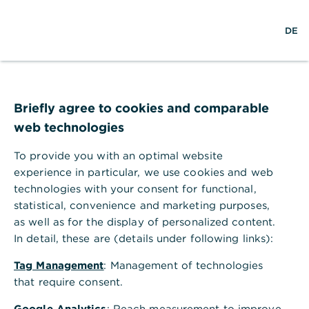
w
EN
S
L
M
DE
e
u
o
e
l
c
g
n
t
h
i
ü
w
e
n
ö
Krisenmanagement
e
f
i
f
Briefly agree to cookies and comparable
t
n
web technologies
In der heutigen Geschäftswelt ist ein
e
n
effektives Krisenmanagement
To provide you with an optimal website
entscheidend. Hier finden Sie eine
experience in particular, we use cookies and web
Übersicht unserer Produkte und
technologies with your consent for functional,
statistical, convenience and marketing purposes,
Dienstleistungen, um Risiken zu minimieren
as well as for the display of personalized content.
und Ihr Unternehmen widerstandsfähig zu
In detail, these are (details under following links):
machen. Unsere Experten unterstützen Sie
bei der Risikoanalyse und bieten aktuelle
Tag Management
: Management of technologies
that require consent.
Insights für eine erfolgreiche Bewältigung
von Krisensituationen. Bei uns steht die
Google Analytics
: Reach measurement to improve