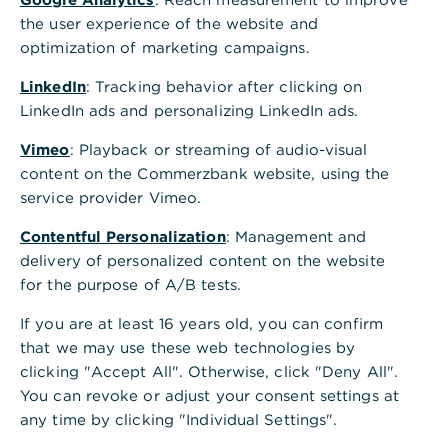
Sicherheit unserer Kunden an erster Stelle,
the user experience of the website and
optimization of marketing campaigns.
und wir helfen Ihnen, Ihr Unternehmen für
die Zukunft zu rüsten.
LinkedIn
: Tracking behavior after clicking on
LinkedIn ads and personalizing LinkedIn ads.
Vimeo
: Playback or streaming of audio-visual
content on the Commerzbank website, using the
Insights im
service provider Vimeo.
Krisenmanagement
Contentful Personalization
: Management and
delivery of personalized content on the website
for the purpose of A/B tests.
Commerzbank Rohstoffradar
If you are at least 16 years old, you can confirm
Informationen über aktuelle
that we may use these web technologies by
Preisschwankungen der wichtigsten Rohstoffe
clicking "Accept All". Otherwise, click "Deny All".
sowie Insights unseres Research Teams zu
You can revoke or adjust your consent settings at
einem Rohstoff, der aktuell im Fokus steht.
any time by clicking "Individual Settings".
Mehr erfahren