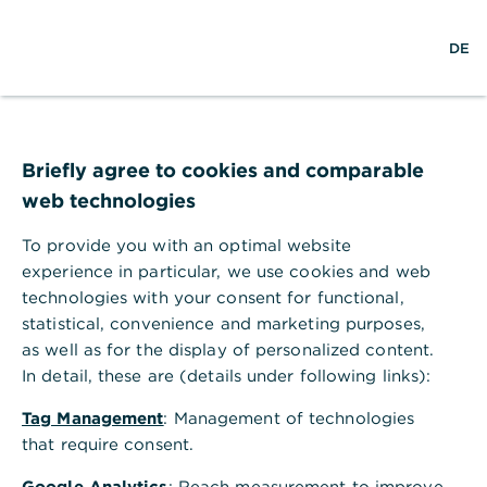
w
EN
S
L
M
DE
e
u
o
e
l
c
g
n
t
h
i
ü
w
e
n
ö
Handel und Investitionen
e
f
,
Die Zukunft der GCC-
i
f
Briefly agree to cookies and comparable
t
n
web technologies
Region: Chancen und
e
n
To provide you with an optimal website
Herausforderungen der
experience in particular, we use cookies and web
wirtschaftlichen
technologies with your consent for functional,
statistical, convenience and marketing purposes,
Diversifizierung
as well as for the display of personalized content.
In detail, these are (details under following links):
Der Klimanotstand und der notwendige
Tag Management
: Management of technologies
Ausstieg aus fossilen Energien führen in
that require consent.
GCC-Ländern zu tiefgreifenden
Veränderungen. Um ihre traditionelle
Google Analytics
: Reach measurement to improve