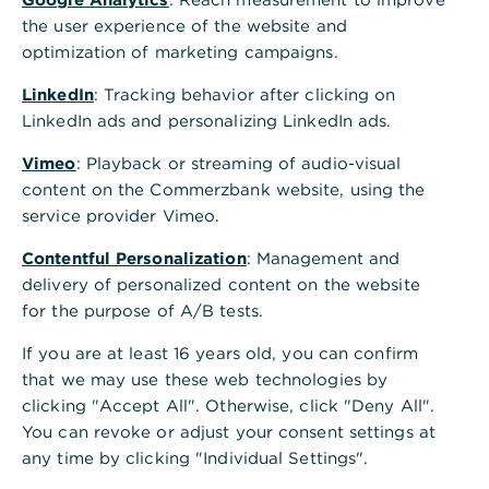
the user experience of the website and
Wirtschaft zu transformieren und breiter
optimization of marketing campaigns.
aufzustellen, haben sie sich ehrgeizige Ziele
gesetzt.
LinkedIn
: Tracking behavior after clicking on
LinkedIn ads and personalizing LinkedIn ads.
Vimeo
: Playback or streaming of audio-visual
content on the Commerzbank website, using the
Gerald Dannhäuser, Regional Head of
service provider Vimeo.
Financial Institutions, Asien/Pazifik & GCC,
Mehtap Ak-Sisman, Senior Representative
Contentful Personalization
: Management and
delivery of personalized content on the website
für den GCC in Dubai, Nils Neudörfer, Senior
for the purpose of A/B tests.
Relationship Manager, und Georges Bou
Nemer, Representative für den GCC in
If you are at least 16 years old, you can confirm
that we may use these web technologies by
Dubai, erläutern, welche Chancen sich
clicking "Accept All". Otherwise, click "Deny All".
daraus ergeben und wie Banken den
You can revoke or adjust your consent settings at
Wachstumsprozess unterstützen können.
any time by clicking "Individual Settings".