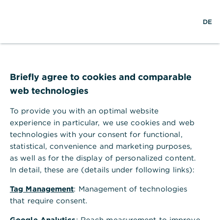
w
EN
S
L
M
DE
e
u
o
e
l
c
g
n
t
h
i
ü
w
e
n
ö
Erfolgsgeschichte TEEKANNE Gruppe
e
f
,
Commerzbank
i
f
Briefly agree to cookies and comparable
t
n
web technologies
entwickelt
e
n
To provide you with an optimal website
maßgeschneiderte
experience in particular, we use cookies and web
Finanzierung für
technologies with your consent for functional,
statistical, convenience and marketing purposes,
zentrales
as well as for the display of personalized content.
In detail, these are (details under following links):
Zukunftsprojekt
Tag Management
: Management of technologies
TEEKANNE Gruppe: Unterstützung bei
that require consent.
Finanzierung, Cash Management und Trade
Google Analytics
: Reach measurement to improve