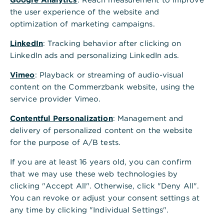
Finance - von Investitionen und
the user experience of the website and
Zahlungsverkehr bis hin zu Beratung und
optimization of marketing campaigns.
individuellen Lösungen.
LinkedIn
: Tracking behavior after clicking on
LinkedIn ads and personalizing LinkedIn ads.
Vimeo
: Playback or streaming of audio-visual
Die Unternehmensgeschichte der TEEKANNE
content on the Commerzbank website, using the
Gruppe begann mit dem Stammhaus R. Seelig &
service provider Vimeo.
Hille im Jahr 1882 – nur zwölf Jahre nach Gründung
der Commerzbank. Seitdem hat TEEKANNE
Contentful Personalization
: Management and
entscheidend zur Entwicklung des deutschen und
delivery of personalized content on the website
internationalen Teemarktes beigetragen.
for the purpose of A/B tests.
Erfindungen wie die Teebeutelpackmaschine und
If you are at least 16 years old, you can confirm
der weltweit verbreitete Doppelkammerbeutel
that we may use these web technologies by
gehören zu den Meilensteinen der erfolgreichen
clicking "Accept All". Otherwise, click "Deny All".
Unternehmensgeschichte. Auch heute prägen
You can revoke or adjust your consent settings at
Innovationen den Auftritt von TEEKANNE,
any time by clicking "Individual Settings".
beispielsweise Tees für den Kaltaufguss oder fertig