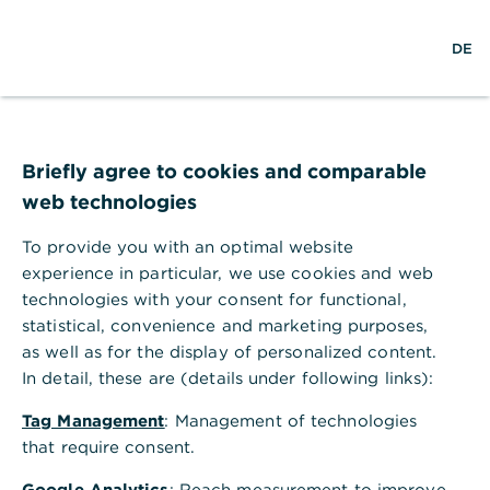
w
EN
S
L
M
DE
e
u
o
e
l
c
g
n
t
h
i
ü
w
e
n
ö
CO₂-Kompensation
e
f
i
f
Briefly agree to cookies and comparable
t
n
Freiwillige Kompensation ist ein wichtiger
web technologies
e
Baustein zum Ausgleich unvermeidbarer
n
To provide you with an optimal website
CO₂-Emissionen über
experience in particular, we use cookies and web
Nachhaltigkeitsprojekte.
technologies with your consent for functional,
statistical, convenience and marketing purposes,
as well as for the display of personalized content.
In detail, these are (details under following links):
Gerade europäische und insbesondere deutsche
Unternehmen engagieren sich so nachdrücklich wie
Tag Management
: Management of technologies
nie zuvor für Umwelt- und Nachhaltigkeitsaspekte,
that require consent.
unter anderem mit dem langfristigen Ziel der
Google Analytics
: Reach measurement to improve