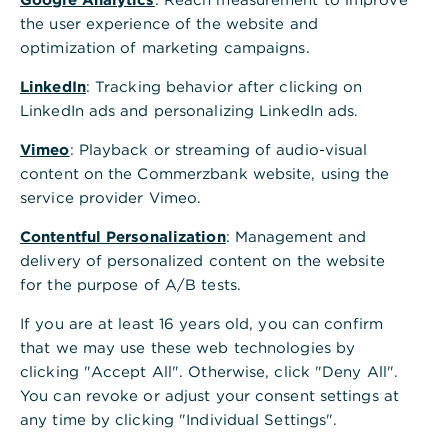
Klimaneutralität. Dazu intensivieren sie ihre
the user experience of the website and
Bemühungen, Energie zu sparen, und optimieren
optimization of marketing campaigns.
ihre CO₂-Bilanz. Der nicht vermeidbare Rest an
Emissionen kann durch die Stilllegung von
LinkedIn
: Tracking behavior after clicking on
Emissionszertifikaten neutralisiert werden. Eine
LinkedIn ads and personalizing LinkedIn ads.
solche Haltung wird von den Finanzmärkten und
Kunden sowie der gesamten Lieferkette honoriert,
Vimeo
: Playback or streaming of audio-visual
zunehmend wird sie aber auch als wichtiger
content on the Commerzbank website, using the
Baustein einer Geschäftsverbindung angesehen
service provider Vimeo.
und dementsprechend erwartet.
Contentful Personalization
: Management and
delivery of personalized content on the website
for the purpose of A/B tests.
If you are at least 16 years old, you can confirm
Gute
that we may use these web technologies by
clicking "Accept All". Otherwise, click "Deny All".
Kompensationsmöglichkeite
You can revoke or adjust your consent settings at
n für den unternehmerischen
any time by clicking "Individual Settings".